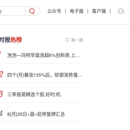
公众号
电子报
客户端
时报
热榜
换一换
泡泡—玛特早盘涨超6%创新高 上半年经调整净利同比增长3.6倍
四个{月}暴涨135%后，软银涨势戛然而止?技术指标与分析师齐亮“黄灯”
三季报是精选个股,好时;机
8{月}25日<盘>前停复牌汇总