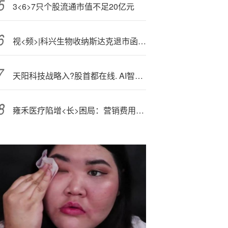
3<6>7只个股流通市值不足20亿元
视<频>|科兴生物收纳斯达克退市函 公司回应
天阳科技战略入?股首都在线. AI智算云领域合作升级
雍禾医疗陷增<长>困局：营销费用占半、医生流失三成，头部地位承压