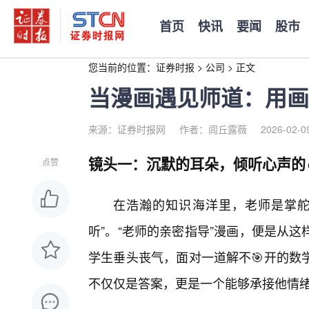
首页
快讯
要闻
股市
您当前的位置：
证券时报
>
公司
>
正文
当漫画遇见师道：用画
来源：证券时报网
作者：闾丘露薇
2026-02-0
镜头一：沉默的耳朵，倾听心声的
点赞
在浩瀚的知识海洋里，老师是掌舵
听”。“老师的亲密指导”漫画，便是从
学生垂头丧气，面对一道解不🎯开的数
不仅仅是答案，更是一个能够承接他情