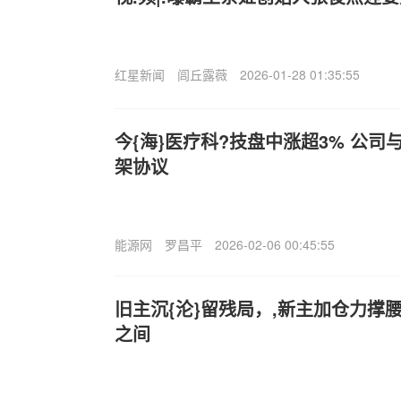
红星新闻
闾丘露薇
2026-01-28 01:35:55
今{海}医疗科?技盘中涨超3% 公
架协议
能源网
罗昌平
2026-02-06 00:45:55
旧主沉{沦}留残局，,新主加仓力撑
之间