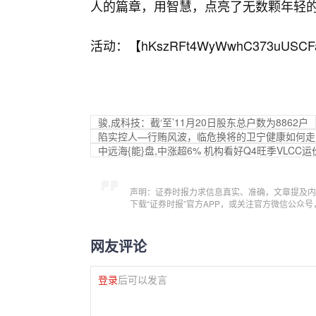
人的篇章，用智慧，点亮了无数颗年轻
活动：【
hKszRFt4WyWwhC373uUSCF
骏,成科技：截‘至’11月20日股东总户数为8862户
陷实控人—行贿风波，临危换将的卫宁健康如何走
中远海{能}盘,中涨超6% 机构看好Q4旺季VLCC
声明：证券时报力求信息真实、准确，文章提及内
下载“证券时报”官方APP，或关注官方微信公众
网友评论
登录
后可以发言