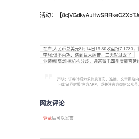
活动：【
8cjVGdkyAuHwSRRkeCZXbTJ
在岸;人民币兑美元8月14日16:30收盘报7.173
李想;谈不内耗：遇到巨大痛苦，三天就过去了
业绩新!高:难掩机构分歧，通富微电四季度能否延
声明：证券时报力求信息真实、准确，文章提及内
下载“证券时报”官方APP，或关注官方微信公众
网友评论
登录
后可以发言